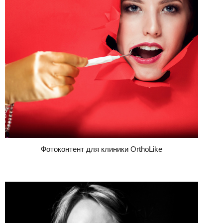
Фотоконтент для клиники OrthoLike