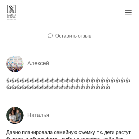
Оставить отзыв
Алексей
👍👍👍👍👍👍👍👍👍👍👍👍👍👍👍👍👍👍👍👍👍👍👍👍👍
👍👍👍👍👍👍👍👍👍👍👍👍👍👍👍👍👍👍👍👍👍
Наталья
Давно планировала семейную съемку, т.к. дети растут