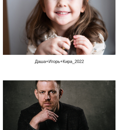
Даша+Игорь+Кира_2022